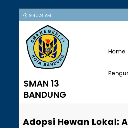
Skip
9:42:25 AM
to
content
Home
Peng
SMAN 13
BANDUNG
Adopsi Hewan Lokal: Al