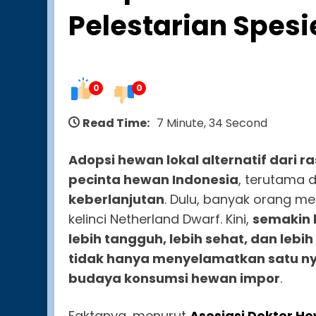
Pelestarian Spesie
0
0
Read Time:
7 Minute, 34 Second
Adopsi hewan lokal alternatif dari ra
pecinta hewan Indonesia
, terutama 
keberlanjutan
. Dulu, banyak orang m
kelinci Netherland Dwarf. Kini,
semakin 
lebih tangguh, lebih sehat, dan lebih
tidak hanya menyelamatkan satu nya
budaya konsumsi hewan impor
.
Faktanya, menurut
Asosiasi Dokter H