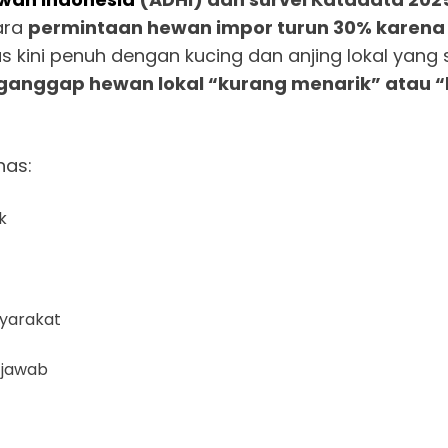
ara
permintaan hewan impor turun 30% karena bi
s kini penuh dengan kucing dan anjing lokal yang 
anggap hewan lokal “kurang menarik” atau “
has:
k
syarakat
 jawab