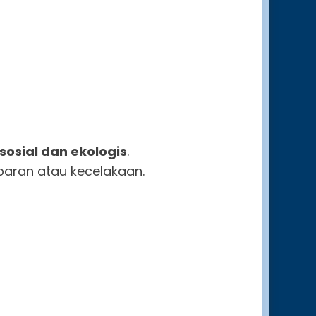
osial dan ekologis
.
paran atau kecelakaan.