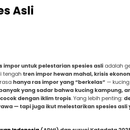
s Asli
s impor untuk pelestarian spesies asli
adalah g
di tengah
tren impor hewan mahal, krisis ekono
erasa
hanya ras impor yang “berkelas”
— kucing 
banyak yang sadar bahwa kucing kampung, anj
 cocok dengan iklim tropis
. Yang lebih penting:
de
wa — tapi juga ikut melestarikan spesies asl
ewan Indonesia
(ADHI) dan survei Katadata 202