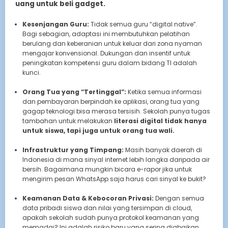
uang untuk beli gadget.
Kesenjangan Guru:
Tidak semua guru “digital native”.
Bagi sebagian, adaptasi ini membutuhkan pelatihan
berulang dan keberanian untuk keluar dari zona nyaman
mengajar konvensional. Dukungan dan insentif untuk
peningkatan kompetensi guru dalam bidang TI adalah
kunci.
Orang Tua yang “Tertinggal”:
Ketika semua informasi
dan pembayaran berpindah ke aplikasi, orang tua yang
gagap teknologi bisa merasa tersisih. Sekolah punya tugas
tambahan untuk melakukan
literasi digital tidak hanya
untuk siswa, tapi juga untuk orang tua wali.
Infrastruktur yang Timpang:
Masih banyak daerah di
Indonesia di mana sinyal internet lebih langka daripada air
bersih. Bagaimana mungkin bicara e-rapor jika untuk
mengirim pesan WhatsApp saja harus cari sinyal ke bukit?
Keamanan Data & Kebocoran Privasi:
Dengan semua
data pribadi siswa dan nilai yang tersimpan di cloud,
apakah sekolah sudah punya protokol keamanan yang
memadai? Ini adalah risiko baru yang sering diabaikan.