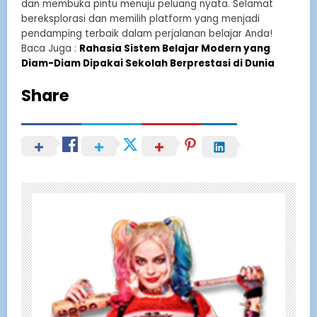
dan membuka pintu menuju peluang nyata. Selamat
bereksplorasi dan memilih platform yang menjadi
pendamping terbaik dalam perjalanan belajar Anda!
Baca Juga :
Rahasia Sistem Belajar Modern yang
Diam-Diam Dipakai Sekolah Berprestasi di Dunia
Share