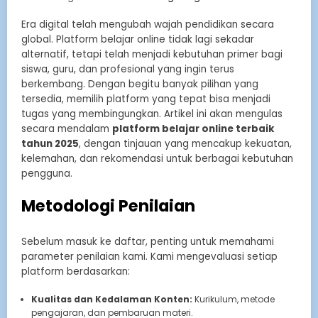
Era digital telah mengubah wajah pendidikan secara
global. Platform belajar online tidak lagi sekadar
alternatif, tetapi telah menjadi kebutuhan primer bagi
siswa, guru, dan profesional yang ingin terus
berkembang. Dengan begitu banyak pilihan yang
tersedia, memilih platform yang tepat bisa menjadi
tugas yang membingungkan. Artikel ini akan mengulas
secara mendalam
platform belajar online terbaik
tahun 2025
, dengan tinjauan yang mencakup kekuatan,
kelemahan, dan rekomendasi untuk berbagai kebutuhan
pengguna.
Metodologi Penilaian
Sebelum masuk ke daftar, penting untuk memahami
parameter penilaian kami. Kami mengevaluasi setiap
platform berdasarkan:
Kualitas dan Kedalaman Konten:
Kurikulum, metode
pengajaran, dan pembaruan materi.