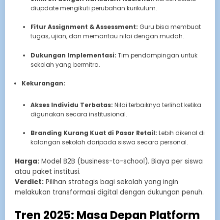
diupdate mengikuti perubahan kurikulum.
Fitur Assignment & Assessment:
Guru bisa membuat
tugas, ujian, dan memantau nilai dengan mudah.
Dukungan Implementasi:
Tim pendampingan untuk
sekolah yang bermitra.
Kekurangan:
Akses Individu Terbatas:
Nilai terbaiknya terlihat ketika
digunakan secara institusional.
Branding Kurang Kuat di Pasar Retail:
Lebih dikenal di
kalangan sekolah daripada siswa secara personal.
Harga:
Model B2B (business-to-school). Biaya per siswa
atau paket institusi.
Verdict:
Pilihan strategis bagi sekolah yang ingin
melakukan transformasi digital dengan dukungan penuh.
Tren 2025: Masa Depan Platform