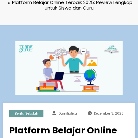
Platform Belajar Online Terbaik 2025: Review Lengkap
untuk Siswa dan Guru
Berita Sekolah
Damilialisa
December 3, 2025
Platform Belajar Online