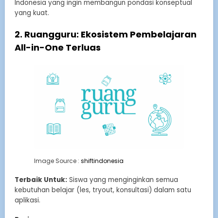
Indonesia yang ingin membangun pondasi konseptual
yang kuat.
2. Ruangguru: Ekosistem Pembelajaran
All-in-One Terluas
Image Source :
shiftindonesia
Terbaik Untuk:
Siswa yang menginginkan semua
kebutuhan belajar (les, tryout, konsultasi) dalam satu
aplikasi.