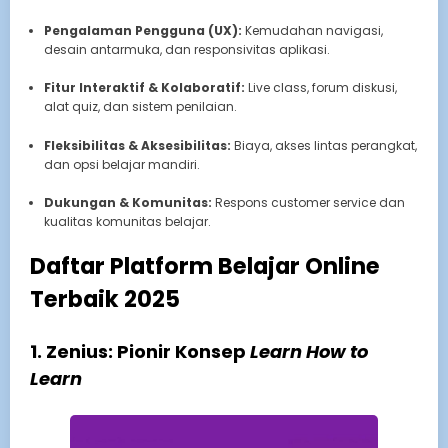
Pengalaman Pengguna (UX):
Kemudahan navigasi,
desain antarmuka, dan responsivitas aplikasi.
Fitur Interaktif & Kolaboratif:
Live class, forum diskusi,
alat quiz, dan sistem penilaian.
Fleksibilitas & Aksesibilitas:
Biaya, akses lintas perangkat,
dan opsi belajar mandiri.
Dukungan & Komunitas:
Respons customer service dan
kualitas komunitas belajar.
Daftar Platform Belajar Online
Terbaik 2025
1. Zenius: Pionir Konsep
Learn How to
Learn