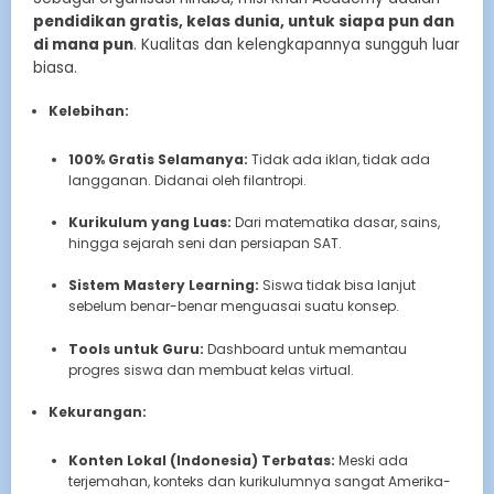
pendidikan gratis, kelas dunia, untuk siapa pun dan
di mana pun
. Kualitas dan kelengkapannya sungguh luar
biasa.
Kelebihan:
100% Gratis Selamanya:
Tidak ada iklan, tidak ada
langganan. Didanai oleh filantropi.
Kurikulum yang Luas:
Dari matematika dasar, sains,
hingga sejarah seni dan persiapan SAT.
Sistem Mastery Learning:
Siswa tidak bisa lanjut
sebelum benar-benar menguasai suatu konsep.
Tools untuk Guru:
Dashboard untuk memantau
progres siswa dan membuat kelas virtual.
Kekurangan:
Konten Lokal (Indonesia) Terbatas:
Meski ada
terjemahan, konteks dan kurikulumnya sangat Amerika-