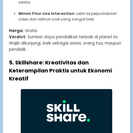
sentris.
Minim Fitur Live Interaction:
Lebih ke perpustakaan
video dan latihan soal yang sangat baik.
Harga:
Gratis.
Verdict:
Sumber daya pendidikan terbaik di planet ini.
Wajib dikunjungi, baik sebagai siswa, orang tua, maupun
pendidik.
5. Skillshare: Kreativitas dan
Keterampilan Praktis untuk Ekonomi
Kreatif