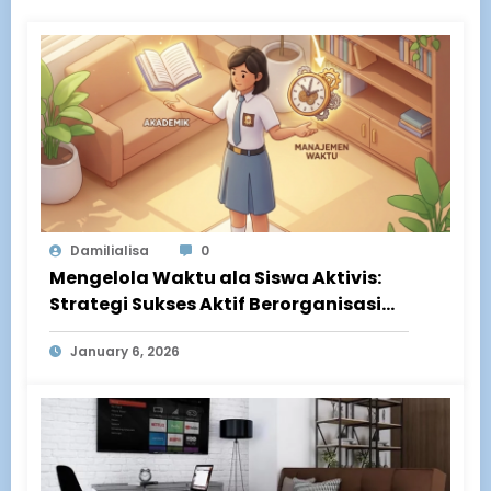
Damilialisa
0
Mengelola Waktu ala Siswa Aktivis:
Strategi Sukses Aktif Berorganisasi
Sambil Pertahankan IPK Tinggi
January 6, 2026