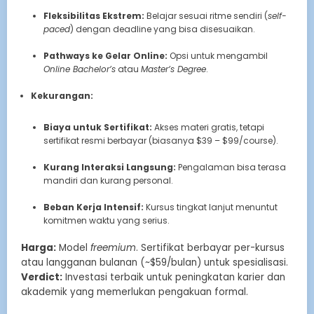
Fleksibilitas Ekstrem:
Belajar sesuai ritme sendiri (
self-
paced
) dengan deadline yang bisa disesuaikan.
Pathways ke Gelar Online:
Opsi untuk mengambil
Online Bachelor’s
atau
Master’s Degree
.
Kekurangan:
Biaya untuk Sertifikat:
Akses materi gratis, tetapi
sertifikat resmi berbayar (biasanya $39 – $99/course).
Kurang Interaksi Langsung:
Pengalaman bisa terasa
mandiri dan kurang personal.
Beban Kerja Intensif:
Kursus tingkat lanjut menuntut
komitmen waktu yang serius.
Harga:
Model
freemium
. Sertifikat berbayar per-kursus
atau langganan bulanan (~$59/bulan) untuk spesialisasi.
Verdict:
Investasi terbaik untuk peningkatan karier dan
akademik yang memerlukan pengakuan formal.