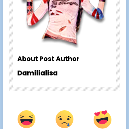
About Post Author
Damilialisa