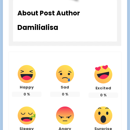
About Post Author
Damilialisa
Happy
Sad
Excited
0
%
0
%
0
%
Sleepy
Angry
Surprise