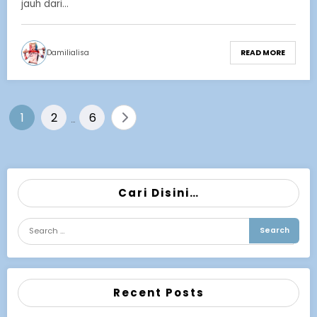
jauh dari…
Damilialisa
READ MORE
Posts
1
2
6
…
pagination
Cari Disini…
Recent Posts