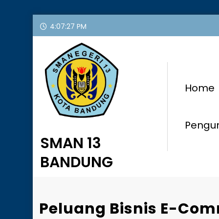
Skip
4:07:28 PM
to
content
Home
Peng
SMAN 13
BANDUNG
Peluang Bisnis E-Co