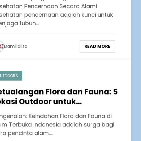
sehatan Pencernaan Secara Alami
sehatan pencernaan adalah kunci untuk
njaga tubuh…
READ MORE
Damilialisa
UTDOORS
etualangan Flora dan Fauna: 5
okasi Outdoor untuk
enyaksikan Kehidupan Liar di
ngenalan: Keindahan Flora dan Fauna di
lam
am Terbuka Indonesia adalah surga bagi
ra pencinta alam.…