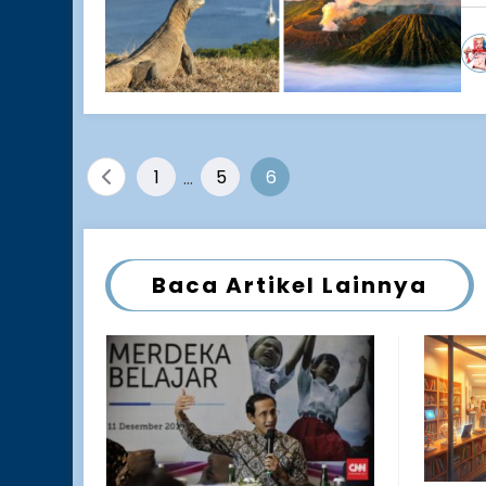
Posts
1
…
5
6
pagination
Baca Artikel Lainnya