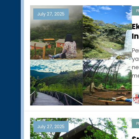
P
July 27, 2025
E
I
h
Pe
ya
ne
me
P
July 27, 2025