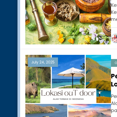
Ke
Ke
me
July 24, 2025
O
P
L
M
Pe
A
Al
pa