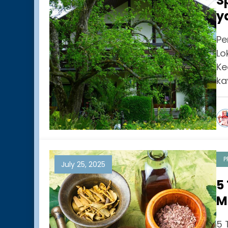
S
y
L
Pe
Lo
Ke
ka
P
July 25, 2025
5
M
P
5 