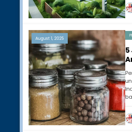
P
August 1, 2025
5
A
P
Pe
un
In
ba