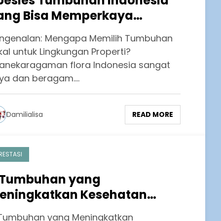
pesies Tumbuhan Indonesia
ang Bisa Memperkaya
ingkungan Properti Anda
ngenalan: Mengapa Memilih Tumbuhan
kal untuk Lingkungan Properti?
anekaragaman flora Indonesia sangat
ya dan beragam.…
READ MORE
Damilialisa
RESTASI
 Tumbuhan yang
eningkatkan Kesehatan
encernaan Secara Alami
Tumbuhan yang Meningkatkan