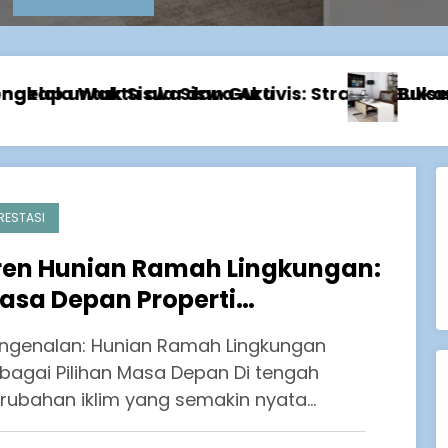
rpublikasi
egi Sukses Aktif Berorganisasi Sambil Pertahank
Bukan Hanya Nilai: Cerita Derai Tawa dan A
RESTASI
ren Hunian Ramah Lingkungan:
asa Depan Properti
erkelanjutan di Indonesia
ngenalan: Hunian Ramah Lingkungan
bagai Pilihan Masa Depan Di tengah
rubahan iklim yang semakin nyata…