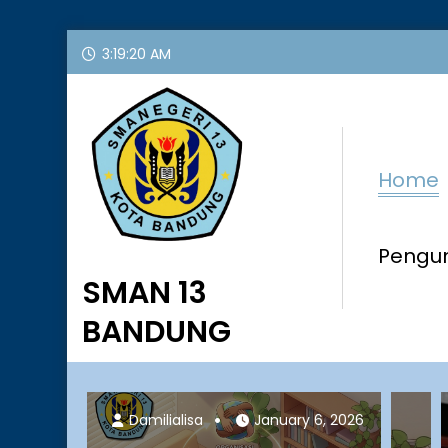
Skip
3:19:22 AM
to
content
Home
Peng
SMAN 13
BANDUNG
January 6, 2026
Dam
Damilialisa
January 6, 2026